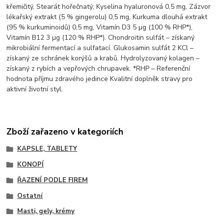
křemičitý, Stearát hořečnatý; Kyselina hyaluronová 0,5 mg, Zázvor
lékařský extrakt (5 % gingerolu) 0,5 mg, Kurkuma dlouhá extrakt
(95 % kurkuminoidů) 0,5 mg, Vitamín D3 5 µg (100 % RHP*),
Vitamín B12 3 µg (120 % RHP*). Chondroitin sulfát – získaný
mikrobiální fermentací a sulfatací. Glukosamin sulfát 2 KCl –
získaný ze schránek korýšů a krabů. Hydrolyzovaný kolagen –
získaný z rybích a vepřových chrupavek. *RHP – Referenční
hodnota příjmu zdravého jedince Kvalitní doplněk stravy pro
aktivní životní styl.
Zboží zařazeno v kategoriích
KAPSLE, TABLETY
KONOPÍ
ŘAZENÍ PODLE FIREM
Ostatní
Masti, gely, krémy