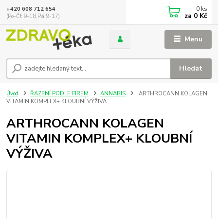
0
ks
+420 608 712 654
za
0 Kč
(Po-Čt 9-18,Pá 9-17)
Menu
Hledat
Úvod
ŘAZENÍ PODLE FIREM
ANNABIS
ARTHROCANN KOLAGEN
VITAMIN KOMPLEX+ KLOUBNÍ VÝŽIVA
ARTHROCANN KOLAGEN
VITAMIN KOMPLEX+ KLOUBNÍ
VÝŽIVA