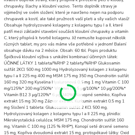
chrupavky, šlachy a kloubní vazivo. Tento doplněk stravy je
výjimečný ve svém složení, které je navrženo nejen na podporu
chrupavek a kostí, ale také pružnosti vaší pleti a síly vašich vlasů!
Obsahuje hydrolyzované kolageny z kolagenu typu I a II, které
patří mezi základní stavební součásti kloubní chrupavky a vitamín
C, který přispívá k tvorbě kolagenu. Již nemusíte kupovat několik
různých tablet, my pro vás máme vše potřebné v jednom! Balení
obsahuje dávku na 2 měsíce. Obsah: 60 tbl. Popis produktu
Špičková kloubní výživa s unikátní kombinací účinných látek:
ÚČINNÉ LÁTKY 1 tableta/%RHP 2 tablety/%RHP Glukosamin
sulfát 2KCl 500 mg 1000 mg Hydrolyzovaný kolagen z kolagenu
typu I a II 225 mg 400 mg MSM 175 mg 350 mg Chondroitin sulfát
160 mg 320 mg Kyselina Hyaluronová 0,5 mg 1 mg Vitamin C 100
mg/125%* 200 mg/250%* Vitamin D3 5 μg/100%* 10 μg/200%*
Vitamín B12 3 μg/120%* 6 μg/240%* Konopné semínko, Kopřiva
extrakt 15 mg 30 mg Zázvor extrakt, Kurkumin extrakt 0,5 mg 1
mg Složení 1 tableta: Glukosamin sulfát 2 KCl 500 mg,
Hydrolyzovaný kolagen z kolagenu typu I a II 225 mg, plnidlo:
Mikrokrystalická celulóza; MSM 175 mg, Chondroitin sulfát 160
mg, Vitamín C 100 mg (125 % RHP*), Konopí seté drcené semeno
15 mg, Kopřiva dvoudomá extrakt 15 mg, protispékavé látky: Oxid