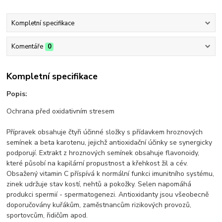
Kompletní specifikace
Komentáře
0
Kompletní specifikace
Popis:
Ochrana před oxidativním stresem
Přípravek obsahuje čtyři účinné složky s přídavkem hroznových
semínek a beta karotenu, jejichž antioxidační účinky se synergicky
podporují. Extrakt z hroznových semínek obsahuje flavonoidy,
které působí na kapilární propustnost a křehkost žil a cév.
Obsažený vitamin C příspívá k normální funkci imunitního systému,
zinek udržuje stav kostí, nehtů a pokožky. Selen napomáhá
produkci spermií - spermatogenezi. Antioxidanty jsou všeobecně
doporučovány kuřákům, zaměstnancům rizikových provozů,
sportovcům, řidičům apod.