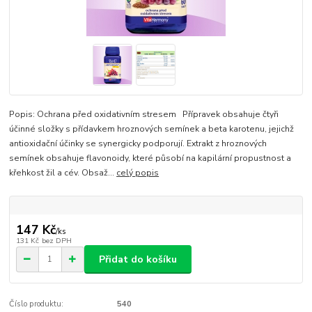
Popis: Ochrana před oxidativním stresem Přípravek obsahuje čtyři
účinné složky s přídavkem hroznových semínek a beta karotenu, jejichž
antioxidační účinky se synergicky podporují. Extrakt z hroznových
semínek obsahuje flavonoidy, které působí na kapilární propustnost a
křehkost žil a cév. Obsaž...
celý popis
147 Kč
/
ks
131 Kč
bez DPH
Přidat do košíku
Číslo produktu:
540