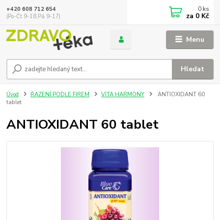
0
ks
+420 608 712 654
za
0 Kč
(Po-Čt 9-18,Pá 9-17)
Menu
Hledat
Úvod
ŘAZENÍ PODLE FIREM
VITA HARMONY
ANTIOXIDANT 60
tablet
ANTIOXIDANT 60 tablet