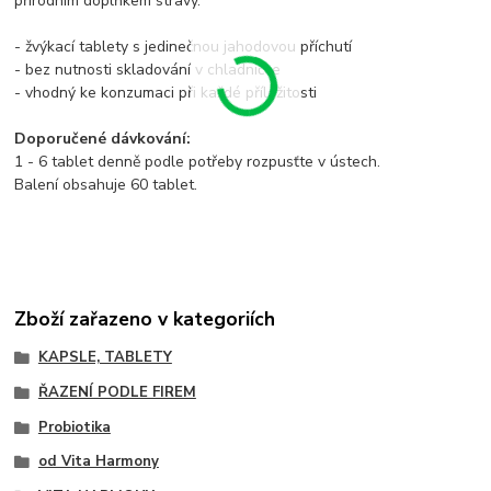
přírodním doplňkem stravy.
- žvýkací tablety s jedinečnou jahodovou příchutí
- bez nutnosti skladování v chladničce
- vhodný ke konzumaci při každé příležitosti
Doporučené dávkování:
1 - 6 tablet denně podle potřeby rozpusťte v ústech.
Balení obsahuje 60 tablet.
Zboží zařazeno v kategoriích
KAPSLE, TABLETY
ŘAZENÍ PODLE FIREM
Probiotika
od Vita Harmony