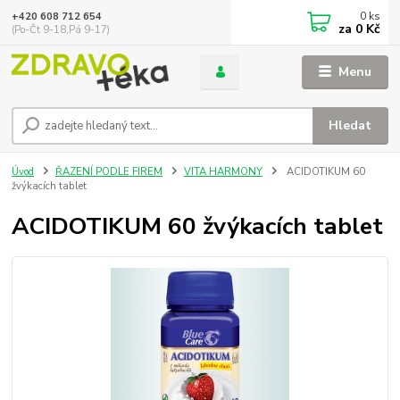
0
ks
+420 608 712 654
za
0 Kč
(Po-Čt 9-18,Pá 9-17)
Menu
Hledat
Úvod
ŘAZENÍ PODLE FIREM
VITA HARMONY
ACIDOTIKUM 60
žvýkacích tablet
ACIDOTIKUM 60 žvýkacích tablet