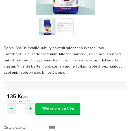
Popis: Dvě ušlechtilé kultury bakterií mléčného kvašení rodu
Lactobacillus a Bifidobacterium. Mléčné bakterie jsou hlavní součástí
mikroflóry trávicího systému. Patří mezi mikroorganismy lidskému tělu
vlastní. Miliarda bakterií obsažená v jedné žvýkací tabletě bez nutnosti
zapíjení. Tabletky jsou k...
celý popis
135 Kč
/
ks
121 Kč
bez DPH
Přidat do košíku
Číslo produktu:
555