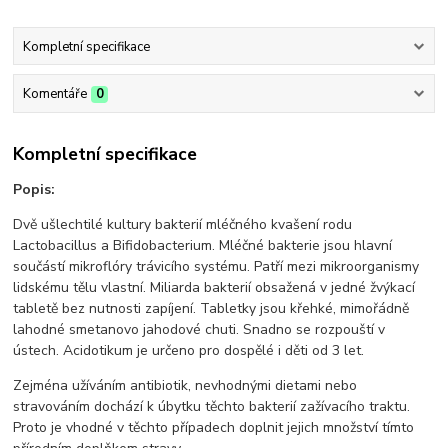
Kompletní specifikace
Komentáře
0
Kompletní specifikace
Popis:
Dvě ušlechtilé kultury bakterií mléčného kvašení rodu
Lactobacillus a Bifidobacterium. Mléčné bakterie jsou hlavní
součástí mikroflóry trávicího systému. Patří mezi mikroorganismy
lidskému tělu vlastní. Miliarda bakterií obsažená v jedné žvýkací
tabletě bez nutnosti zapíjení. Tabletky jsou křehké, mimořádně
lahodné smetanovo jahodové chuti. Snadno se rozpouští v
ústech. Acidotikum je určeno pro dospělé i děti od 3 let.
Zejména užíváním antibiotik, nevhodnými dietami nebo
stravováním dochází k úbytku těchto bakterií zažívacího traktu.
Proto je vhodné v těchto případech doplnit jejich množství tímto